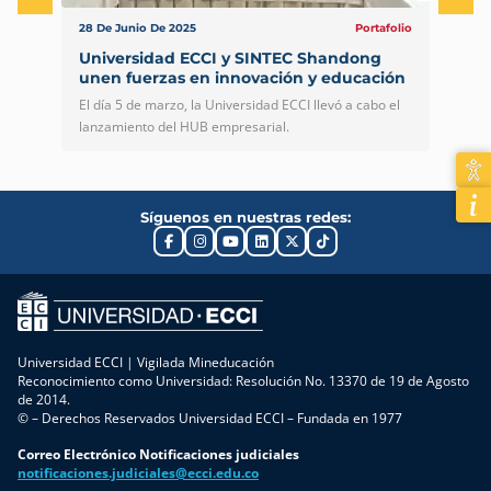
28 De Junio De 2025
Portafolio
3 De
Universidad ECCI y SINTEC Shandong
Col
unen fuerzas en innovación y educación
reg
El día 5 de marzo, la Universidad ECCI llevó a cabo el
Entr
lanzamiento del HUB empresarial.
dep
dura
perí
falt
debi
Síguenos en nuestras redes:
desl
Universidad ECCI | Vigilada Mineducación
Reconocimiento como Universidad: Resolución No. 13370 de 19 de Agosto
de 2014.
© – Derechos Reservados Universidad ECCI – Fundada en 1977
Correo Electrónico Notificaciones judiciales
notificaciones.judiciales@ecci.edu.co